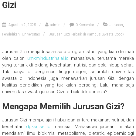
Gizi
,
Agustus 2, 2025
admin
0 Komentar
Jurusan
,
Pendidikan
Universitas
Jurusan Gizi Terbaik di Kampus Swasta Cocok
Jurusan Gizi menjadi salah satu program studi yang kian diminati
oleh calon
umkmindustrihalal.id
mahasiswa, terutama mereka
yang tertarik di bidang kesehatan, nutrisi, dan pola hidup sehat.
Tak hanya di perguruan tinggi negeri, sejumlah universitas
swasta di Indonesia juga menawarkan jurusan Gizi dengan
kualitas pendidikan yang tak kalah bersaing. Lalu, mana saja
universitas swasta jurusan Gizi terbaik di Indonesia?
Mengapa Memilih Jurusan Gizi?
Jurusan Gizi mempelajari hubungan antara makanan, nutrisi, dan
kesehatan
dpksulsel.id
manusia. Mahasiswa jurusan ini akan
mendalami ilmu biokimia, metabolisme, dietetik, epidemiologi