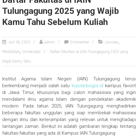
Tulungagung 2025 yang Wajib
Kamu Tahu Sebelum Kuliah
,
Juli 18, 2025
admin
0 Komentar
Jurusan
,
Pendidikan
Universitas
Daftar Fakultas di IAIN Tulungagung 2025 yang
Wajib Kamu Tahu
Institut Agama Islam Negeri (IAIN) Tulungagung terus
berkembang menjadi salah satu
toyota-bogor.id
kampus favorit
di Jawa Timur, khususnya bagi calon mahasiswa yang ingin
mendalami ilmu agama Islam dengan pendekatan akademik
modern. Pada tahun 2025, IAIN Tulungagung menghadirkan
beberapa fakultas unggulan yang siap membekali mahasiswa
dengan ilmu dan keterampilan yang relevan untuk menghadapi
tantangan zaman. Berikut ini adalah gambaran lengkap tentang
fakultas-fakultas yang ada di Kampus IAIN Tulungagung.