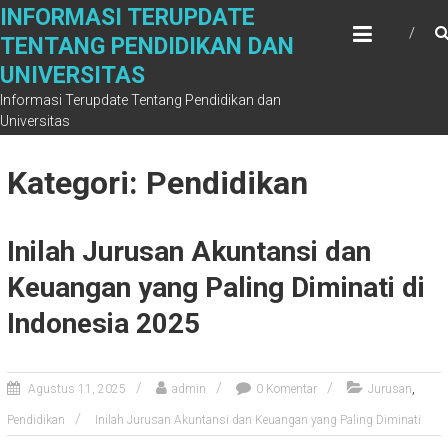
Skip
INFORMASI TERUPDATE
to
TENTANG PENDIDIKAN DAN
content
UNIVERSITAS
Informasi Terupdate Tentang Pendidikan dan
Universitas
Kategori: Pendidikan
Inilah Jurusan Akuntansi dan
Keuangan yang Paling Diminati di
Indonesia 2025
,
Agustus 11, 2025
admin
0 Komentar
Jurusan
Pendidikan
Inilah Jurusan Akuntansi dan Keuangan yang Paling Diminati