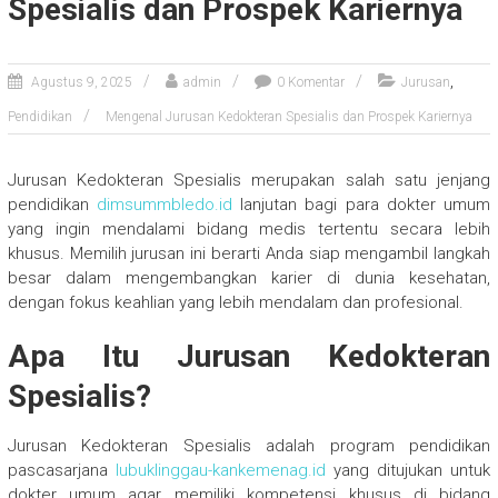
Spesialis dan Prospek Kariernya
,
Agustus 9, 2025
admin
0 Komentar
Jurusan
Pendidikan
Mengenal Jurusan Kedokteran Spesialis dan Prospek Kariernya
Jurusan Kedokteran Spesialis merupakan salah satu jenjang
pendidikan
dimsummbledo.id
lanjutan bagi para dokter umum
yang ingin mendalami bidang medis tertentu secara lebih
khusus. Memilih jurusan ini berarti Anda siap mengambil langkah
besar dalam mengembangkan karier di dunia kesehatan,
dengan fokus keahlian yang lebih mendalam dan profesional.
Apa Itu Jurusan Kedokteran
Spesialis?
Jurusan Kedokteran Spesialis adalah program pendidikan
pascasarjana
lubuklinggau-kankemenag.id
yang ditujukan untuk
dokter umum agar memiliki kompetensi khusus di bidang