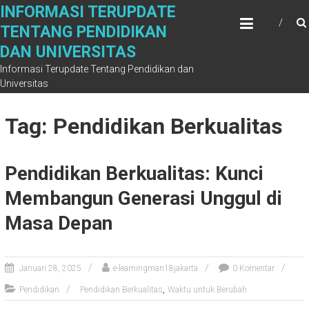
Skip
INFORMASI TERUPDATE
to
TENTANG PENDIDIKAN
content
DAN UNIVERSITAS
Informasi Terupdate Tentang Pendidikan dan
Universitas
Tag: Pendidikan Berkualitas
Pendidikan Berkualitas: Kunci
Membangun Generasi Unggul di
Masa Depan
Januari 28, 2025
e-learningman18jakarta
0 Komentar
,
Pendidikan
Pendidikan Berkualitas
Waktu untuk Berubah