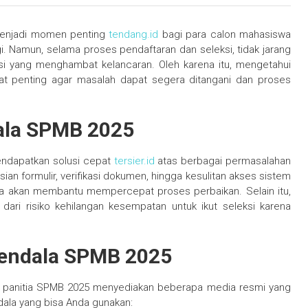
menjadi momen penting
tendang.id
bagi para calon mahasiswa
i. Namun, selama proses pendaftaran dan seleksi, tidak jarang
si yang menghambat kelancaran. Oleh karena itu, mengetahui
t penting agar masalah dapat segera ditangani dan proses
ala SPMB 2025
endapatkan solusi cepat
tersier.id
atas berbagai permasalahan
ian formulir, verifikasi dokumen, hingga kesulitan akses sistem
ra akan membantu mempercepat proses perbaikan. Selain itu,
dari risiko kehilangan kesempatan untuk ikut seleksi karena
Kendala SPMB 2025
 panitia SPMB 2025 menyediakan beberapa media resmi yang
dala yang bisa Anda gunakan: