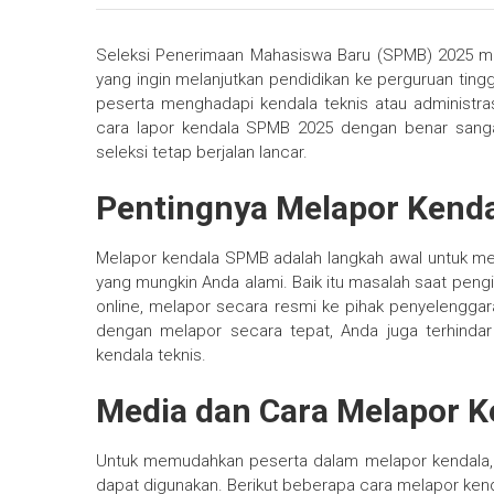
Seleksi Penerimaan Mahasiswa Baru (SPMB) 2025 
yang ingin melanjutkan pendidikan ke perguruan tingg
peserta menghadapi kendala teknis atau administra
cara lapor kendala SPMB 2025 dengan benar sanga
seleksi tetap berjalan lancar.
Pentingnya Melapor Kend
Melapor kendala SPMB adalah langkah awal untuk m
yang mungkin Anda alami. Baik itu masalah saat pengis
online, melapor secara resmi ke pihak penyelengga
dengan melapor secara tepat, Anda juga terhindar 
kendala teknis.
Media dan Cara Melapor 
Untuk memudahkan peserta dalam melapor kendala,
dapat digunakan. Berikut beberapa cara melapor ken