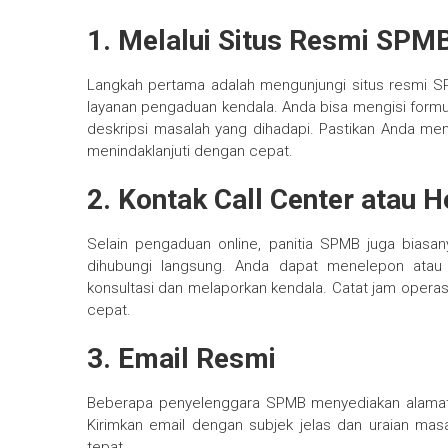
1. Melalui Situs Resmi SPM
Langkah pertama adalah mengunjungi situs resmi SP
layanan pengaduan kendala. Anda bisa mengisi formu
deskripsi masalah yang dihadapi. Pastikan Anda memb
menindaklanjuti dengan cepat.
2. Kontak Call Center atau 
Selain pengaduan online, panitia SPMB juga biasa
dihubungi langsung. Anda dapat menelepon atau 
konsultasi dan melaporkan kendala. Catat jam opera
cepat.
3. Email Resmi
Beberapa penyelenggara SPMB menyediakan alamat 
Kirimkan email dengan subjek jelas dan uraian mas
tepat.