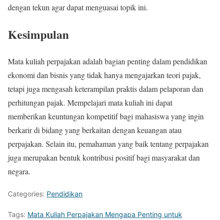
dengan tekun agar dapat menguasai topik ini.
Kesimpulan
Mata kuliah perpajakan adalah bagian penting dalam pendidikan
ekonomi dan bisnis yang tidak hanya mengajarkan teori pajak,
tetapi juga mengasah keterampilan praktis dalam pelaporan dan
perhitungan pajak. Mempelajari mata kuliah ini dapat
memberikan keuntungan kompetitif bagi mahasiswa yang ingin
berkarir di bidang yang berkaitan dengan keuangan atau
perpajakan. Selain itu, pemahaman yang baik tentang perpajakan
juga merupakan bentuk kontribusi positif bagi masyarakat dan
negara.
Categories:
Pendidikan
Tags:
Mata Kuliah Perpajakan Mengapa Penting untuk