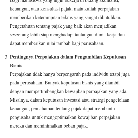
keuangan, atau konsultasi pajak, mata kuliah perpajakan
memberikan keterampilan teknis yang sangat dibutuhkan.
Pengetahuan tentang pajak yang baik akan menjadikan
seseorang lebih siap menghadapi tantangan dunia kerja dan
dapat memberikan nilai tambah bagi perusahaan.
Pentingnya Perpajakan dalam Pengambilan Keputusan
Bisnis
Perpajakan tidak hanya berpengaruh pada individu tetapi juga
pada perusahaan. Banyak keputusan bisnis yang diambil
dengan mempertimbangkan kewajiban perpajakan yang ada.
Misalnya, dalam keputusan investasi atau strategi pengelolaan
keuangan, pemahaman tentang pajak dapat membantu
pengusaha untuk mengoptimalkan kewajiban perpajakan
mereka dan meminimalkan beban pajak.