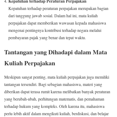
Kepatuhan terhadap Peraturan Perpajakan
Kepatuhan terhadap peraturan perpajakan merupakan bagian
dari tanggung jawab sosial. Dalam hal ini, mata kuliah
perpajakan dapat memberikan wawasan kepada mahasiswa
mengenai pentingnya kontribusi terhadap negara melalui
pembayaran pajak yang benar dan tepat waktu.
Tantangan yang Dihadapi dalam Mata
Kuliah Perpajakan
Meskipun sangat penting, mata kuliah perpajakan juga memiliki
tantangan tersendiri. Bagi sebagian mahasiswa, materi yang
diberikan dapat terasa rumit karena melibatkan banyak peraturan
yang berubah-ubah, perhitungan matematis, dan pemahaman
terhadap hukum yang kompleks. Oleh karena itu, mahasiswa
perlu lebih aktif dalam mengikuti kuliah, berdiskusi, dan belajar