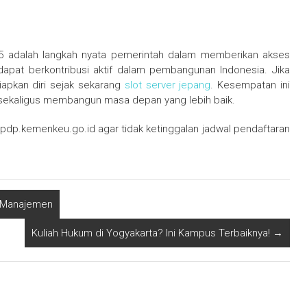
5 adalah langkah nyata pemerintah dalam memberikan akses
 dapat berkontribusi aktif dalam pembangunan Indonesia. Jika
apkan diri sejak sekarang
slot server jepang
. Kesempatan ini
 sekaligus membangun masa depan yang lebih baik.
.lpdp.kemenkeu.go.id agar tidak ketinggalan jadwal pendaftaran
h Manajemen
Kuliah Hukum di Yogyakarta? Ini Kampus Terbaiknya!
→