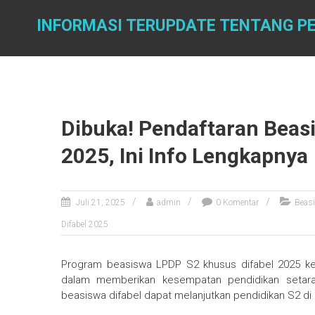
Skip
to
INFORMASI TERUPDATE TENTANG PE
content
Dibuka! Pendaftaran Beas
2025, Ini Info Lengkapnya
Juli 21, 2025
admin
0 Komentar
Beas
Difabel 2025
Program beasiswa LPDP S2 khusus difabel 2025 k
dalam memberikan kesempatan pendidikan setara 
beasiswa difabel dapat melanjutkan pendidikan S2 di