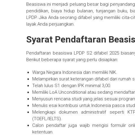
Beasiswa ini menjadi peluang besar bagi penyandang d
pendidikan, biaya hidup bulanan, tunjangan buku, b
LPDP. Jika Anda seorang difabel yang memiliki cita-c
layak Anda perjuangkan.
Syarat Pendaftaran Beasi
Pendaftaran beasiswa LPDP S2 difabel 2025 biasa
Berikut beberapa syarat yang perlu disiapkan:
Warga Negara Indonesia dan memiliki NIK.
Melampirkan surat keterangan difabel dari rumah sak
Telah lulus S1 dengan IPK minimal 3,00.
Memiliki LoA Unconditional atau sedang mendaftar
Menyusun rencana studi yang jelas sesuai program
Menulis esai kontribusi untuk Indonesia pasca stud
Melengkapi dokumen administratif seperti KTP,
(TOEFL/IELTS).
Calon pendaftar juga wajib mengisi formulir 
ketentuan.