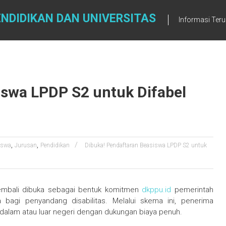
NDIDIKAN DAN UNIVERSITAS
Informasi Teru
iswa LPDP S2 untuk Difabel
,
,
iswa
Jurusan
Pendidikan
Dibuka! Pendaftaran Beasiswa LPDP S2 untuk
embali dibuka sebagai bentuk komitmen
dkppu.id
pemerintah
bagi penyandang disabilitas. Melalui skema ini, penerima
 dalam atau luar negeri dengan dukungan biaya penuh.