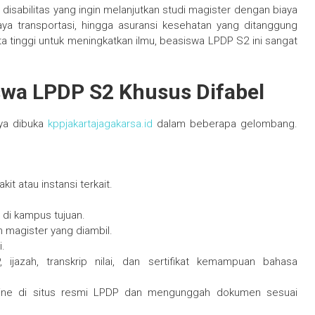
isabilitas yang ingin melanjutkan studi magister dengan biaya
iaya transportasi, hingga asuransi kesehatan yang ditanggung
ita tinggi untuk meningkatkan ilmu, beasiswa LPDP S2 ini sangat
swa LPDP S2 Khusus Difabel
nya dibuka
kppjakartajagakarsa.id
dalam beberapa gelombang.
it atau instansi terkait.
 di kampus tujuan.
 magister yang diambil.
i.
 ijazah, transkrip nilai, dan sertifikat kemampuan bahasa
online di situs resmi LPDP dan mengunggah dokumen sesuai