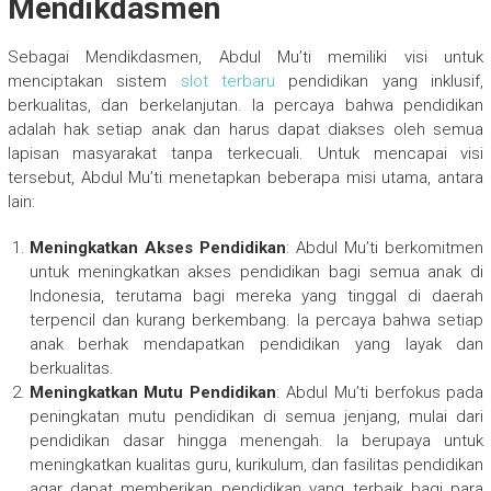
Mendikdasmen
Sebagai Mendikdasmen, Abdul Mu’ti memiliki visi untuk
menciptakan sistem
slot terbaru
pendidikan yang inklusif,
berkualitas, dan berkelanjutan. Ia percaya bahwa pendidikan
adalah hak setiap anak dan harus dapat diakses oleh semua
lapisan masyarakat tanpa terkecuali. Untuk mencapai visi
tersebut, Abdul Mu’ti menetapkan beberapa misi utama, antara
lain:
Meningkatkan Akses Pendidikan
: Abdul Mu’ti berkomitmen
untuk meningkatkan akses pendidikan bagi semua anak di
Indonesia, terutama bagi mereka yang tinggal di daerah
terpencil dan kurang berkembang. Ia percaya bahwa setiap
anak berhak mendapatkan pendidikan yang layak dan
berkualitas.
Meningkatkan Mutu Pendidikan
: Abdul Mu’ti berfokus pada
peningkatan mutu pendidikan di semua jenjang, mulai dari
pendidikan dasar hingga menengah. Ia berupaya untuk
meningkatkan kualitas guru, kurikulum, dan fasilitas pendidikan
agar dapat memberikan pendidikan yang terbaik bagi para