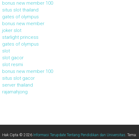
bonus new member 100
situs slot thailand
gates of olympus
bonus new member
joker slot
starlight princess
gates of olympus
slot
slot gacor
slot resmi
bonus new member 100
situs slot gacor
server thailand
rajamahjong
Hak Cipta © 2026
Informasi Terupdate Tentang Pendidikan dan Universitas
. Tema: