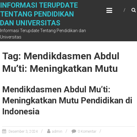
Skip
INFORMASI TERUPDATE
to
TENTANG PENDIDIKAN
content
DAN UNIVERSITAS
Informasi Terupdate Tentang Pendidikan dan
Universitas
Tag: Mendikdasmen Abdul
Mu’ti: Meningkatkan Mutu
Mendikdasmen Abdul Mu’ti:
Meningkatkan Mutu Pendidikan di
Indonesia
Desember 3, 2024
admin
0 Komentar