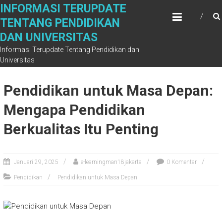
Skip
INFORMASI TERUPDATE
to
TENTANG PENDIDIKAN
content
DAN UNIVERSITAS
Informasi Terupdate Tentang Pendidikan dan
Universitas
Pendidikan untuk Masa Depan:
Mengapa Pendidikan
Berkualitas Itu Penting
Januari 29, 2025
e-learningman18jakarta
0 Komentar
Pendidikan
Pendidikan untuk Masa Depan