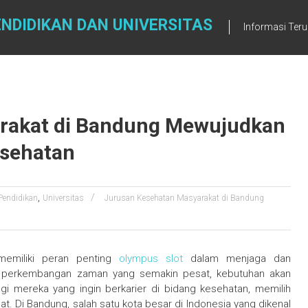
NDIDIKAN DAN UNIVERSITAS
Informasi Teru
rakat di Bandung Mewujudkan
esehatan
,
Pendidikan
Universitas
Jurusan Kesehatan Masyarakat di Bandung
memiliki peran penting
olympus slot
dalam menjaga dan
ah perkembangan zaman yang semakin pesat, kebutuhan akan
agi mereka yang ingin berkarier di bidang kesehatan, memilih
at. Di Bandung, salah satu kota besar di Indonesia yang dikenal