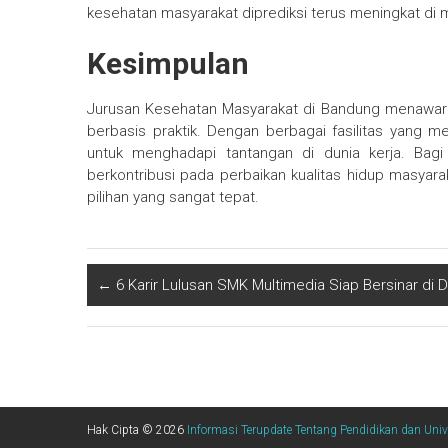
kesehatan masyarakat diprediksi terus meningkat di
Kesimpulan
Jurusan Kesehatan Masyarakat di Bandung menawarka
berbasis praktik. Dengan berbagai fasilitas yang
untuk menghadapi tantangan di dunia kerja. Bag
berkontribusi pada perbaikan kualitas hidup masyar
pilihan yang sangat tepat.
←
6 Karir Lulusan SMK Multimedia Siap Bersinar di Du
Hak Cipta © 2026
Informasi Terupdate Tentang Pendidikan dan Univ