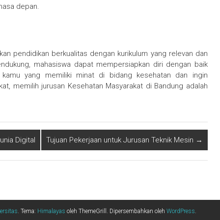
 masa depan.
n pendidikan berkualitas dengan kurikulum yang relevan dan
 mendukung, mahasiswa dapat mempersiapkan diri dengan baik
i kamu yang memiliki minat di bidang kesehatan dan ingin
akat, memilih jurusan Kesehatan Masyarakat di Bandung adalah
nia Digital
Tujuan Pekerjaan untuk Jurusan Teknik Mesin
→
ersitas
. Tema:
Himalayas
oleh ThemeGrill. Dipersembahkan oleh
WordPress
.