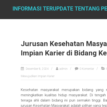
Skip
to
INFORMASI TERUPDATE TENTANG PE
content
Jurusan Kesehatan Masya
Impian Karier di Bidang K
Desember 8, 2024
admin
0 Komentar
Mewujudkan Impian Karier
Kesehatan masyarakat merupakan bidang yang 
meningkatkan kualitas hidup masyarakat. Di teng
tenaga ahli dalam bidang ini pun semakin tinggi. B
jurusan Kesehatan Masyarakat adalah pilihan yang tep