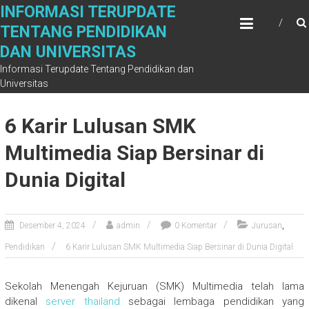
Skip
INFORMASI TERUPDATE
to
TENTANG PENDIDIKAN
content
DAN UNIVERSITAS
Informasi Terupdate Tentang Pendidikan dan
Universitas
6 Karir Lulusan SMK
Multimedia Siap Bersinar di
Dunia Digital
,
Desember 4, 2024
admin
0 Komentar
Jurusan
Pendidikan
6 Karir Lulusan SMK Multimedia Siap Bersinar di Dunia Digital
Sekolah Menengah Kejuruan (SMK) Multimedia telah lama
dikenal
server thailand
sebagai lembaga pendidikan yang