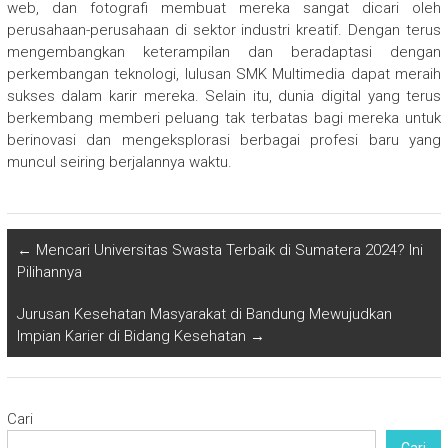
web, dan fotografi membuat mereka sangat dicari oleh
perusahaan-perusahaan di sektor industri kreatif. Dengan terus
mengembangkan keterampilan dan beradaptasi dengan
perkembangan teknologi, lulusan SMK Multimedia dapat meraih
sukses dalam karir mereka. Selain itu, dunia digital yang terus
berkembang memberi peluang tak terbatas bagi mereka untuk
berinovasi dan mengeksplorasi berbagai profesi baru yang
muncul seiring berjalannya waktu.
←
Mencari Universitas Swasta Terbaik di Sumatera 2024? Ini
Pilihannya
Jurusan Kesehatan Masyarakat di Bandung Mewujudkan
Impian Karier di Bidang Kesehatan
→
Cari
Cari