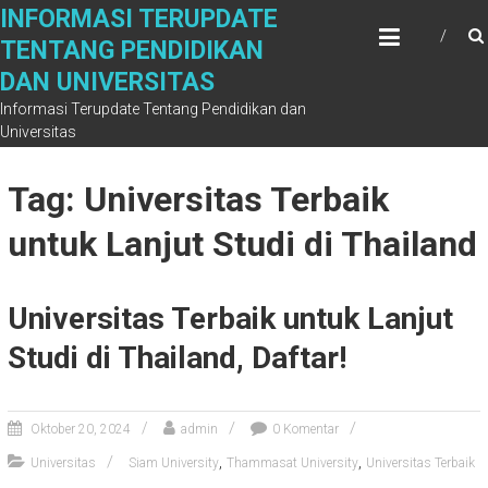
Skip
INFORMASI TERUPDATE
to
TENTANG PENDIDIKAN
content
DAN UNIVERSITAS
Informasi Terupdate Tentang Pendidikan dan
Universitas
Tag: Universitas Terbaik
untuk Lanjut Studi di Thailand
Universitas Terbaik untuk Lanjut
Studi di Thailand, Daftar!
Oktober 20, 2024
admin
0 Komentar
,
,
Universitas
Siam University
Thammasat University
Universitas Terbaik