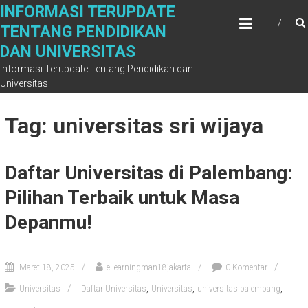
Skip
INFORMASI TERUPDATE
to
TENTANG PENDIDIKAN
content
DAN UNIVERSITAS
Informasi Terupdate Tentang Pendidikan dan
Universitas
Tag: universitas sri wijaya
Daftar Universitas di Palembang:
Pilihan Terbaik untuk Masa
Depanmu!
Maret 18, 2025
e-learningman18jakarta
0 Komentar
,
,
,
Universitas
Daftar Universitas
Universitas
universitas palembang