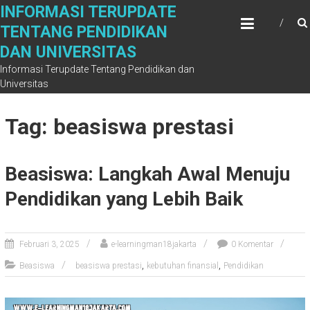
Skip
INFORMASI TERUPDATE
to
TENTANG PENDIDIKAN
content
DAN UNIVERSITAS
Informasi Terupdate Tentang Pendidikan dan
Universitas
Tag: beasiswa prestasi
Beasiswa: Langkah Awal Menuju
Pendidikan yang Lebih Baik
Februari 3, 2025
e-learningman18jakarta
0 Komentar
,
,
Beasiswa
beasiswa prestasi
kebutuhan finansial
Pendidikan