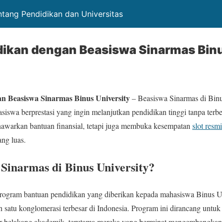
ntang Pendidikan dan Universitas
ikan dengan Beasiswa Sinarmas Binu
 Beasiswa Sinarmas Binus University
– Beasiswa Sinarmas di Binu
siswa berprestasi yang ingin melanjutkan pendidikan tinggi tanpa terb
nawarkan bantuan finansial, tetapi juga membuka kesempatan
slot resmi
ang luas.
 Sinarmas di Binus University?
rogram bantuan pendidikan yang diberikan kepada mahasiswa Binus Uni
h satu konglomerasi terbesar di Indonesia. Program ini dirancang un
atar belakang akademik, terutama mereka yang berminat mengembangkan k