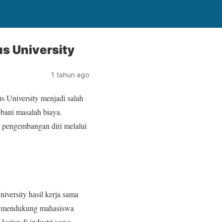
s University
1 tahun ago
s University menjadi salah
ebani masalah biaya.
pengembangan diri melalui
versity hasil kerja sama
tuk mendukung mahasiswa
arier di industri yang